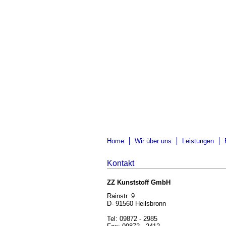
7
8
9
Navigation
Home
Wir über uns
Leistungen
überspringen
Kontakt
ZZ Kunststoff GmbH
Rainstr. 9
D- 91560 Heilsbronn
Tel: 09872 - 2985